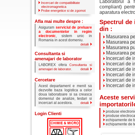
Laboratorul a 
Incercari de compatibilitate
compliant) pen
electromagnetica
Probe energetice si de zgomot
aparatura electr
Afla mai multe despre :
Spectrul de 
Asiguram
serviciul de preluare
din :
a documentelor in regim
electronic
, sistem unic in
Masurarea per
Romania in acest domeniu.
Masurarea per
detalii
Masurarea put
Masurarea pert
Consultanta si
Incercari de i
amenajari de laborator
Incercari de i
LABOREX ofera
Consultanta si
Incercari de i
.
amenajari de laborator
detalii
Incercari de i
Cercetare
Incercari de i
Incercari de i
Acest departament e menit sa
dezvolte baza logistica a celor
doua laboratoare si sa creasca
Aceste servi
domeniul de analize, testari si
incercari al acestora.
detalii
importatoril
produse electroni
Login Clienti
produse electroc
echipamente de b
echipamente de te