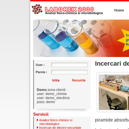
Home
Incercari d
User :
Parola :
Demo
zona clienti :
user: demo_chimie
user: demo_electrice
pass: demo
Servicii:
piramide absorb
Analize fizico-chimice si
microbiologice
Incercari de electro-securitate