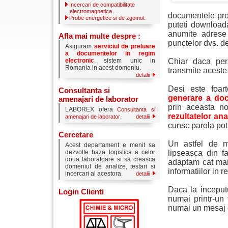
Incercari de compatibilitate
electromagnetica
documentele produ
Probe energetice si de zgomot
puteti downloada
anumite adrese
Afla mai multe despre :
punctelor dvs. de
Asiguram
serviciul de preluare
a documentelor in regim
electronic
, sistem unic in
Chiar daca per
Romania in acest domeniu.
transmite aceste 
detalii
Desi este foar
Consultanta si
generare a doc
amenajari de laborator
prin aceasta n
LABOREX ofera
Consultanta si
rezultatelor an
.
amenajari de laborator
detalii
cunsc parola pot
Cercetare
Un astfel de m
Acest departament e menit sa
dezvolte baza logistica a celor
lipseasca din fa
doua laboratoare si sa creasca
adaptam cat mai 
domeniul de analize, testari si
informatiilor in r
incercari al acestora.
detalii
Daca la inceputu
Login Clienti
numai printr-un
numai un mesaj e