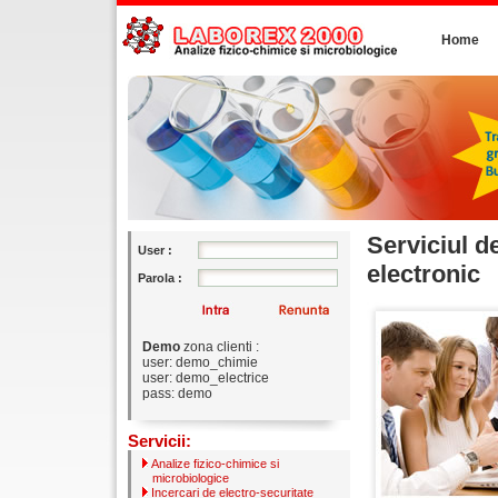
Home
Serviciul d
User :
electronic
Parola :
Demo
zona clienti :
user: demo_chimie
user: demo_electrice
pass: demo
Servicii:
Analize fizico-chimice si
microbiologice
Incercari de electro-securitate